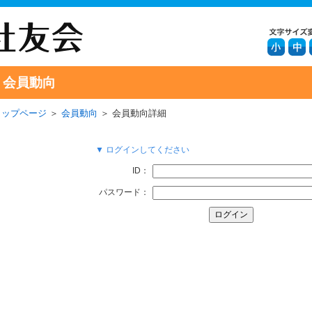
会員動向
トップページ
＞
会員動向
＞ 会員動向詳細
▼ ログインしてください
ID：
パスワード：