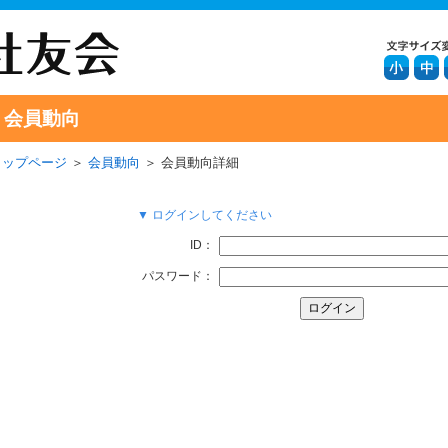
会員動向
トップページ
＞
会員動向
＞ 会員動向詳細
▼ ログインしてください
ID：
パスワード：