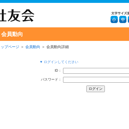
会員動向
トップページ
＞
会員動向
＞ 会員動向詳細
▼ ログインしてください
ID：
パスワード：