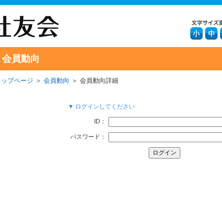
会員動向
トップページ
＞
会員動向
＞ 会員動向詳細
▼ ログインしてください
ID：
パスワード：