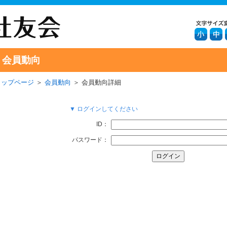
会員動向
トップページ
＞
会員動向
＞ 会員動向詳細
▼ ログインしてください
ID：
パスワード：