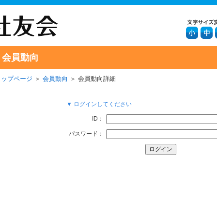
会員動向
トップページ
＞
会員動向
＞ 会員動向詳細
▼ ログインしてください
ID：
パスワード：