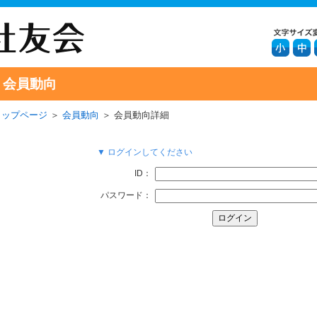
会員動向
トップページ
＞
会員動向
＞ 会員動向詳細
▼ ログインしてください
ID：
パスワード：