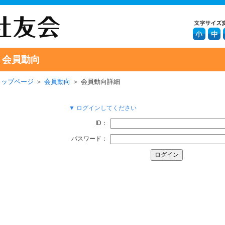
会員動向
トップページ
＞
会員動向
＞ 会員動向詳細
▼ ログインしてください
ID：
パスワード：