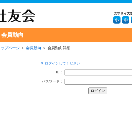
会員動向
トップページ
＞
会員動向
＞ 会員動向詳細
▼ ログインしてください
ID：
パスワード：