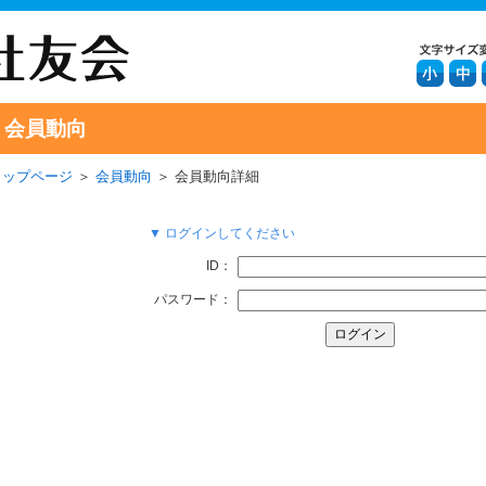
会員動向
トップページ
＞
会員動向
＞ 会員動向詳細
▼ ログインしてください
ID：
パスワード：