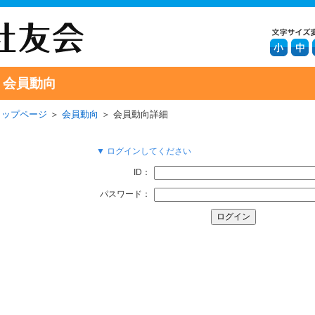
会員動向
トップページ
＞
会員動向
＞ 会員動向詳細
▼ ログインしてください
ID：
パスワード：