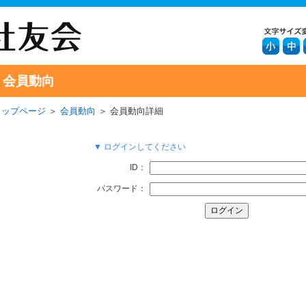
会員動向
トップページ
＞
会員動向
＞ 会員動向詳細
▼ ログインしてください
ID：
パスワード：