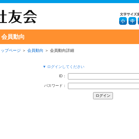
会員動向
トップページ
＞
会員動向
＞ 会員動向詳細
▼ ログインしてください
ID：
パスワード：