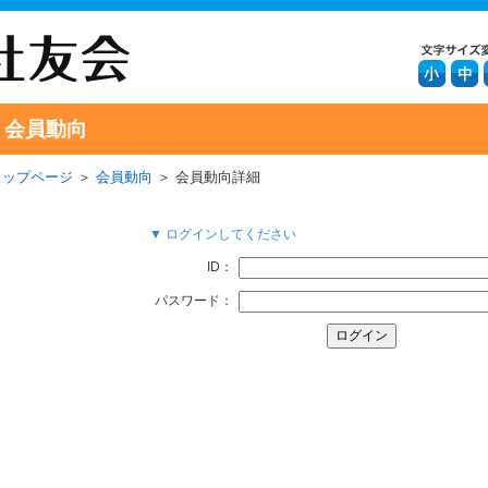
会員動向
トップページ
＞
会員動向
＞ 会員動向詳細
▼ ログインしてください
ID：
パスワード：