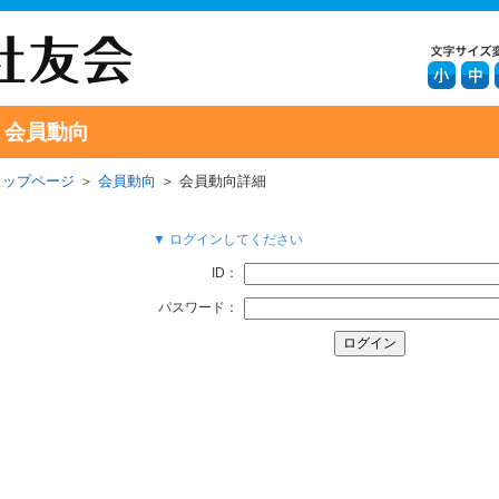
会員動向
トップページ
＞
会員動向
＞ 会員動向詳細
▼ ログインしてください
ID：
パスワード：