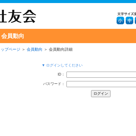
会員動向
トップページ
＞
会員動向
＞ 会員動向詳細
▼ ログインしてください
ID：
パスワード：