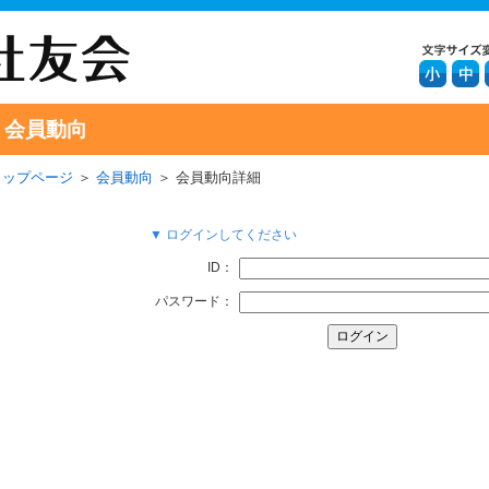
会員動向
トップページ
＞
会員動向
＞ 会員動向詳細
▼ ログインしてください
ID：
パスワード：