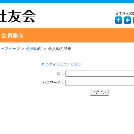
会員動向
トップページ
＞
会員動向
＞ 会員動向詳細
▼ ログインしてください
ID：
パスワード：