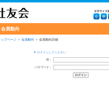
会員動向
トップページ
＞
会員動向
＞ 会員動向詳細
▼ ログインしてください
ID：
パスワード：