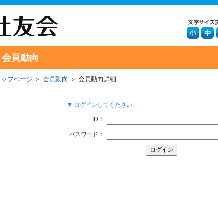
会員動向
トップページ
＞
会員動向
＞ 会員動向詳細
▼ ログインしてください
ID：
パスワード：