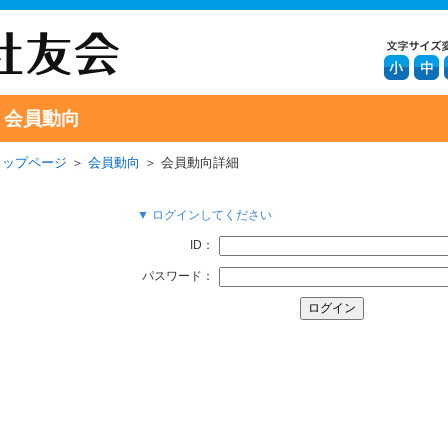
会員動向
トップページ
＞
会員動向
＞ 会員動向詳細
▼ ログインしてください
ID：
パスワード：