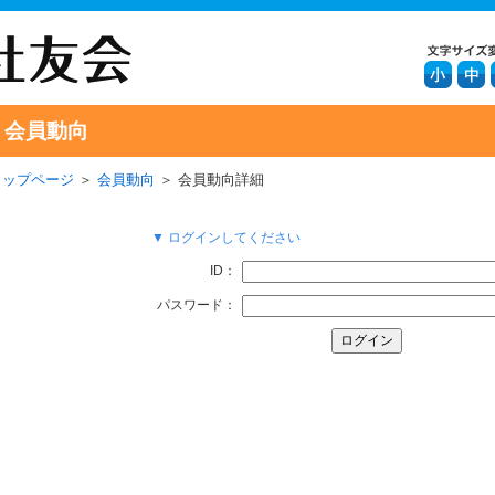
会員動向
トップページ
＞
会員動向
＞ 会員動向詳細
▼ ログインしてください
ID：
パスワード：