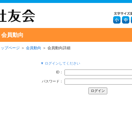
会員動向
トップページ
＞
会員動向
＞ 会員動向詳細
▼ ログインしてください
ID：
パスワード：