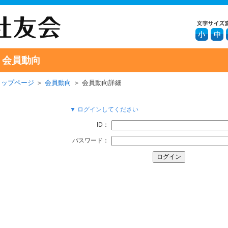
会員動向
トップページ
＞
会員動向
＞ 会員動向詳細
▼ ログインしてください
ID：
パスワード：