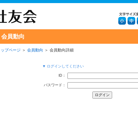
会員動向
トップページ
＞
会員動向
＞ 会員動向詳細
▼ ログインしてください
ID：
パスワード：