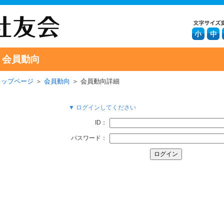
会員動向
トップページ
＞
会員動向
＞ 会員動向詳細
▼ ログインしてください
ID：
パスワード：