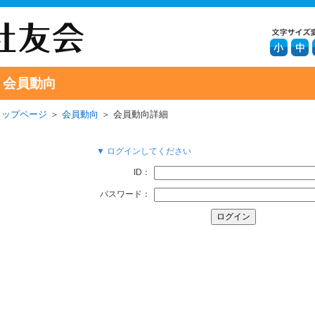
会員動向
トップページ
＞
会員動向
＞ 会員動向詳細
▼ ログインしてください
ID：
パスワード：