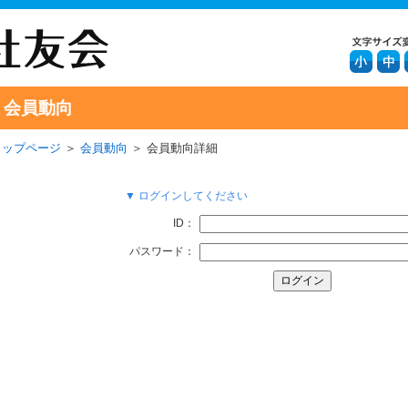
会員動向
トップページ
＞
会員動向
＞ 会員動向詳細
▼ ログインしてください
ID：
パスワード：