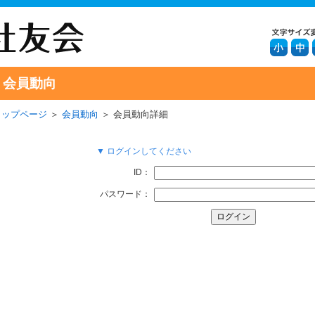
会員動向
トップページ
＞
会員動向
＞ 会員動向詳細
▼ ログインしてください
ID：
パスワード：