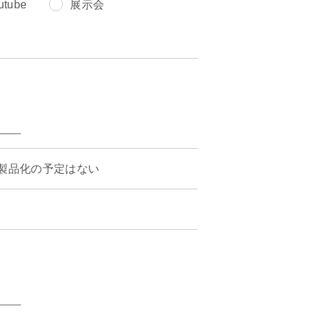
utube
展示会
製品化の予定はない