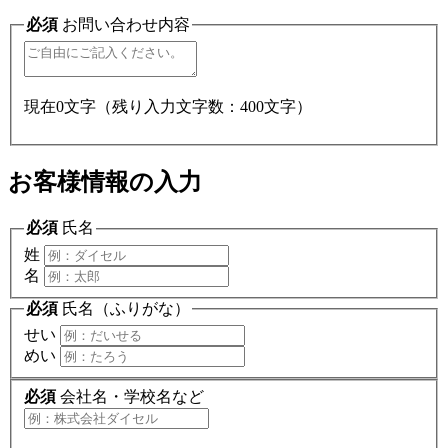
必須
お問い合わせ内容
現在
0
文字（残り入力文字数：
400
文字）
お客様情報の入力
必須
氏名
姓
名
必須
氏名（ふりがな）
せい
めい
必須
会社名・学校名など