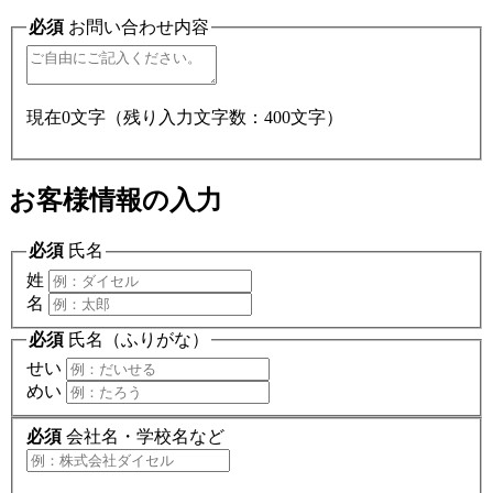
必須
お問い合わせ内容
現在
0
文字（残り入力文字数：
400
文字）
お客様情報の入力
必須
氏名
姓
名
必須
氏名（ふりがな）
せい
めい
必須
会社名・学校名など