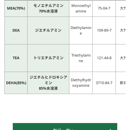
モノエチルアミン
Monoethyl
MEA(70%)
75-04-7
大竹
70%水溶液
amine
Diethylamin
DEA
ジエチルアミン
109-89-7
大竹
e
Triethylami
TEA
トリエチルアミン
121-44-8
大竹
ne
ジエチルヒドロキシア
Diethylhydr
DEHA(85%)
ミン
3710-84-7
新井
oxyamine
85%水溶液