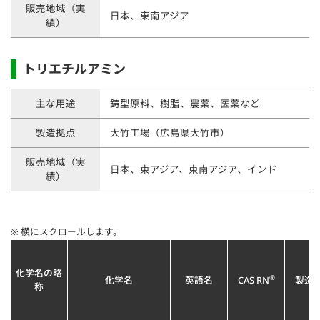
販売地域（実
日本、東南アジア
績）
トリエチルアミン
主な用途
鋳型原料、樹脂、農薬、医薬など
製造拠点
大竹工場（広島県大竹市）
販売地域（実
日本、東アジア、東南アジア、インド
績）
※ 横にスクロールします。
化学名の略
®
化学名
英語名
CAS RN
製造
称