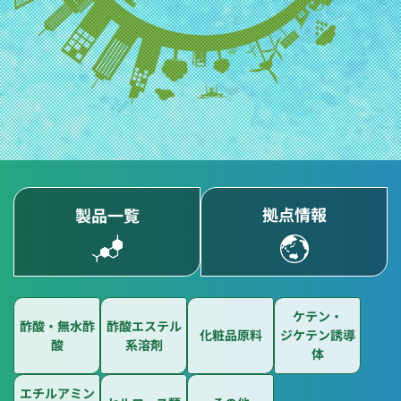
拠点情報
製品一覧
ケテン・
酢酸・無水酢
酢酸エステル
化粧品原料
ジケテン誘導
酸
系溶剤
体
エチルアミン