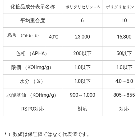
化粧品成分表示名称
ポリグリセリン－6
ポリグリセリン－
平均重合度
6
10
粘度
（mPa・s）
40℃
23,000
16,800
色相 （APHA）
200以下
50以下
酸価 （KOHmg/g）
1.0以下
1.0以下
水分 （％）
1.0以下
4.0～6.0
水酸基価 （KOHmg/g）
900～1,000
805～855
RSPO対応
対応
対応
＊）数値は保証値ではなく代表値です。