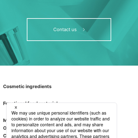
Contact us
Cosmetic ingredients
Functional food material
Message
Operating company
Contact Us