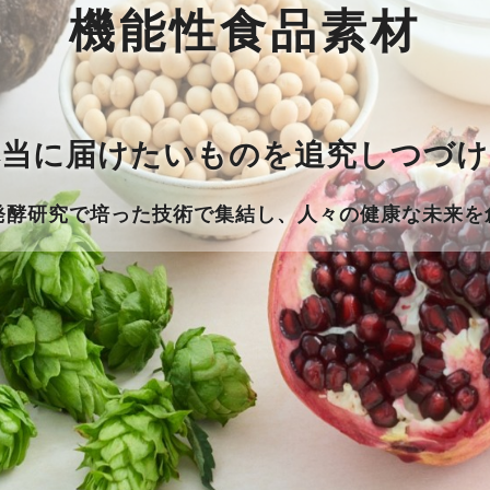
機能性食品素材
本当に届けたいものを
追究しつづけ
発酵研究で培った技術で集結し
、
人々の健康な未来を