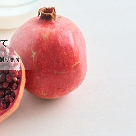
て
創ります