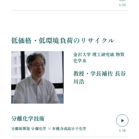
1:26
低価格・低環境負荷のリサイクル
金沢大学 理工研究域 物質
化学系
教授・学長補佐
長谷
川浩
分離化学技術
分離剤開発 分離化学 × 有機合成高分子化学
1:18