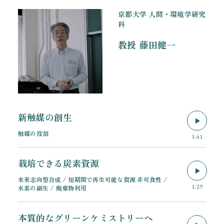
京都大学 人間・環境学研究
科
教授
藤田健一
新触媒の創生
触媒の役割
1:41
栽培できる炭素資源
未来志向型合成 / 短期間で再生可能な資源 非可食性 /
1:29
水素の副生 / 廃棄物利用
本質的なグリーンケミストリーへ