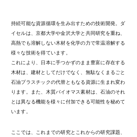
めの元手にもなる。その時に針葉樹ではなく、日本
の自然植生である広葉樹の森に戻せば山の保水力は
持続可能な資源循環を生み出すための技術開発。ダ
飛躍的に上がり、土砂災害の起きにくい強い土壌に
イセルは、京都大学や金沢大学と共同研究を重ね、
戻すこともできる。
高熱でも溶解しない木材を化学の力で常温溶解する
様々な技術を得ています。
我々企業としては儲からなきゃいけないんですけれ
これにより、日本に手つかずのまま豊富に存在する
ども、今は果たして単純に儲かるだけでいいのだろ
木材は、建材としてだけでなく、無駄なくまるごと
うかと考えています。企業活動が自然破壊に繋がっ
石油プラスチックの代替ともなる資源に生まれ変わ
てはいけないし、元々日本にあった国土を取り戻
ります。また、木質バイオマス素材は、石油のそれ
す、その原資になれるほうが儲かるよりももっと大
とは異なる機能を様々に付加できる可能性を秘めて
きな意義がある。バイオマスバリューチェーンとい
います。
う広義の定義の中に、狭義の定義であるバイオマス
プロダクトツリーをまず創ろうと思っています。バ
ここでは、これまでの研究とこれからの研究課題、