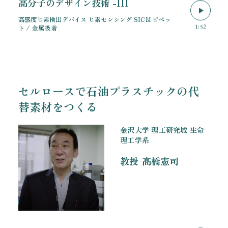
高分子のデザイン技術 -III
高感度ヒ素検出デバイス ヒ素センシング SICM ピペッ
1:52
ト / 金属吸着
セルロースで石油プラスチックの代
替素材をつくる
金沢大学 理工研究域 生命
理工学系
教授
髙橋憲司