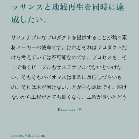
ッサンスと地域再生を同時に達
成したい。
サステナブルなプロダクトを提供することが我々素
材メーカーの使命です。けれどそれはプロダクトだ
けを考えていては不可能なのです。プロセスも、そ
こで働くピープルもサステナブルでないといけな
い。そもそもバイオマスは非常に反応しづらいも
の。それは木が溶けないことが主な原因です。溶け
ないから工程がとても長くなり、工程が長いとどう
してもエネルギーが多消費になってしまいます。環
Read more
境にやさしいものを作るという名目のもとで環境に
非常に負荷の高い、高エネルギーで多消費型のプロ
セスになってしまう。これではとても環境にやさし
Biomass Value Chain