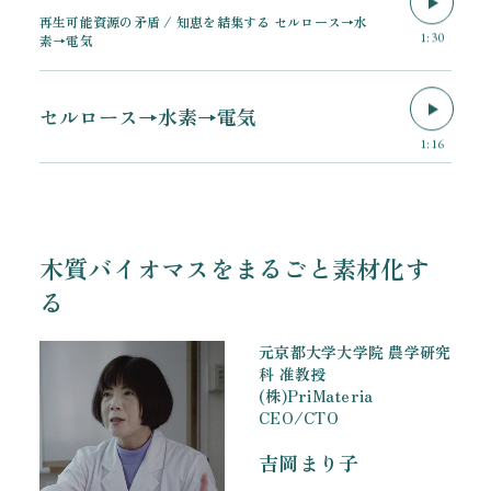
再生可能資源の矛盾 / 知恵を結集する セルロース→水
1:30
素→電気
セルロース→水素→電気
1:16
木質バイオマスをまるごと素材化す
る
元京都大学大学院 農学研究
科 准教授
(株)PriMateria
CEO/CTO
吉岡まり子