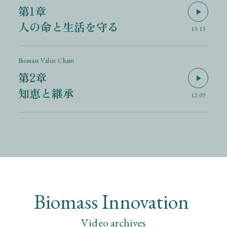
第1章
いとは言えません。そしてピープルにおいても、ま
人の命と生活を守る
ずものづくりに関わる人が「世の中に良いものを提
13:13
供できるんだ」という誇りと自信を持てること。こ
れがとても大切です。
Biomass Value Chain
第2章
知恵と継承
そもそも日本の国土の約7割が森林です。しかも高
12:09
温多湿で雨が多いから森林の再生力もとても強いの
です。ただ日本は非常に斜面がきつく、山々の谷間
が深いですから、作業のコストがかかるために、ど
うしても木材が割高になる。だから復興のため戦後
に植えた針葉樹が、ほとんど手付かずになってしま
っている。その木を環境に負荷をかけない技術で丸
Biomass Innovation
ごと溶かすことで使えるようになれば、放置されて
Video archives
いる森の再生になりますし、新しい木を植林するた