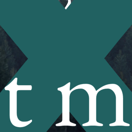
Scroll
t m