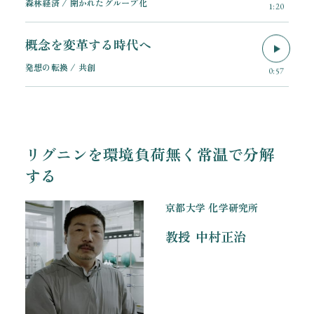
森林経済 / 開かれたグループ化
1:20
概念を変革する時代へ
発想の転換 / 共創
0:57
リグニンを環境負荷無く常温で分解
する
京都大学 化学研究所
教授
中村正治