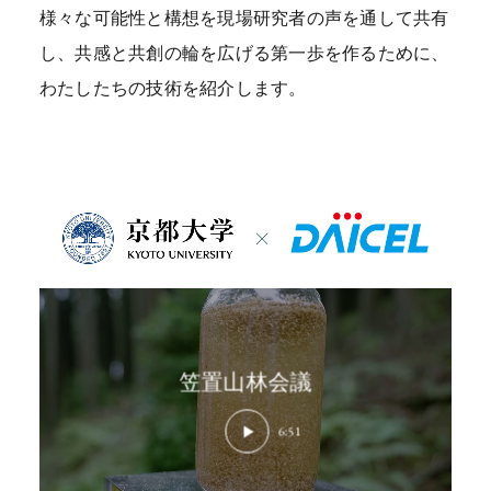
イオマスプロダクトツリーというのは、バイオマス
様々な可能性と構想を現場研究者の声を通して共有
バリューチェーンの中の一つの根幹をなす技術の束
し、共感と共創の輪を広げる第一歩を作るために、
のこと。石油製品の代替可能な機能製品を視野に入
わたしたちの技術を紹介します。
れています。溶かす技術をもっと簡単に使えるよう
になれば、例えばその森がある地域の農業や水産業
の廃棄物なんかも溶かして有効なフィルムとか糸に
することができます。そういった素材を使って例え
ば地域の新たな特産品をつくることで有価物として
再利用できる。そんなふうに私たちの技術を、その
地域の特徴を活かせる価値づくりに使ってもらいた
いのです。我々が開発する技術は、産業界の新しい
笠置山林会議
ルネッサンスを起こす石油代替をやることと、もっ
と身近な形で利用してもらえる地域の活性化に使っ
6:51
ていただくこと、この二つを同時に行えるのが、こ