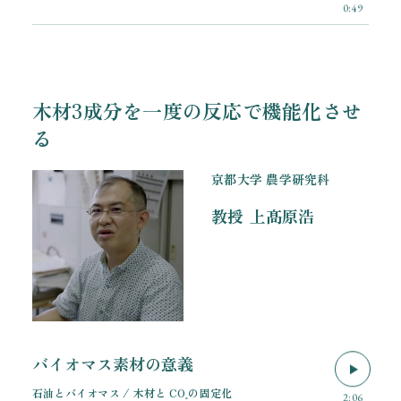
0:49
木材3成分を一度の反応で機能化させ
る
京都大学 農学研究科
教授
上髙原浩
バイオマス素材の意義
石油とバイオマス / 木材と CO
の固定化
₂
2:06