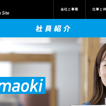
会社と事業
仕事と
トップからの
社員紹介
メッセージ
技術系職種
ダイセルの特徴
事務系職種
ダイセルの製品
会社概要