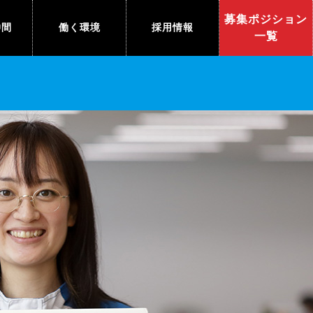
募集ポジション
仲間
働く環境
採用情報
一覧
事業場紹介
求める人物像
ダイバーシティの
採用FAQ
推進
グループ会社
育成とキャリア
採用情報
女性トーク
ダイセルの社風