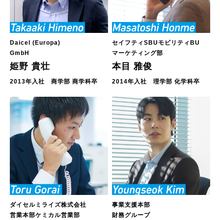
Daicel (Europa)
セイフティSBUモビリティBU
GmbH
マーケティング部
姫野 貴壮
本目 雅俊
2013年入社 商学部 商学科卒
2014年入社 理学部 化学科卒
ダイセルミライズ株式会社
事業支援本部
営業本部ケミカル営業部
財務グループ