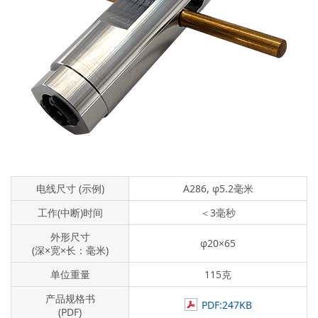
电线尺寸 (示例)
A286, φ5.2毫米
工作(中断)时间
＜3毫秒
外形尺寸
φ20×65
(深×宽×长：毫米)
单位重量
115克
产品规格书
PDF:247KB
(PDF)