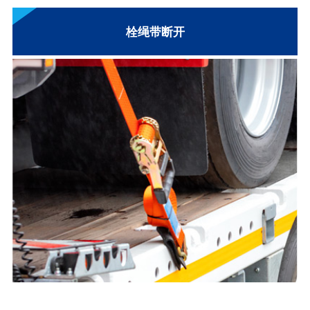
栓绳带断开