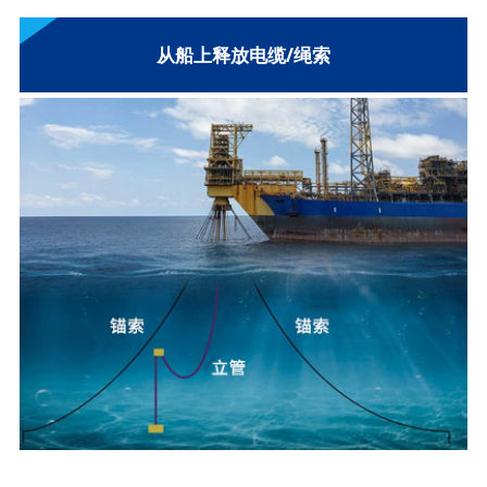
从船上释放电缆/绳索