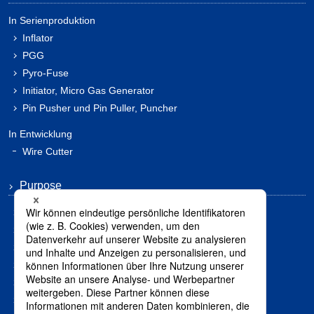
In Serienproduktion
Inflator
PGG
Pyro-Fuse
Initiator, Micro Gas Generator
Pin Pusher und Pin Puller, Puncher
In Entwicklung
Wire Cutter
Purpose
Mobilität
Lebensretter
Katastrophenschutz
Verbrechensvermeidung
Industrie Anlagen, Installationen
Elektrizität