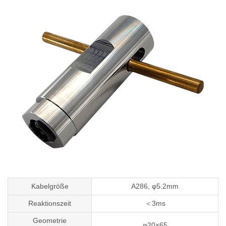
Kabelgröße
A286, φ5.2mm
Reaktionszeit
＜3ms
Geometrie
φ20×65