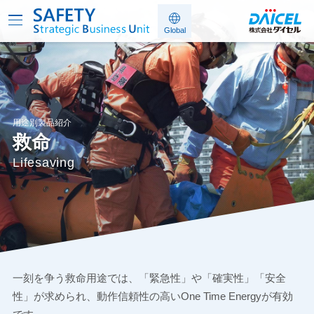
用途別製品紹介
救命
Lifesaving
一刻を争う救命用途では、「緊急性」や「確実性」「安全
性」が求められ、動作信頼性の高いOne Time Energyが有効