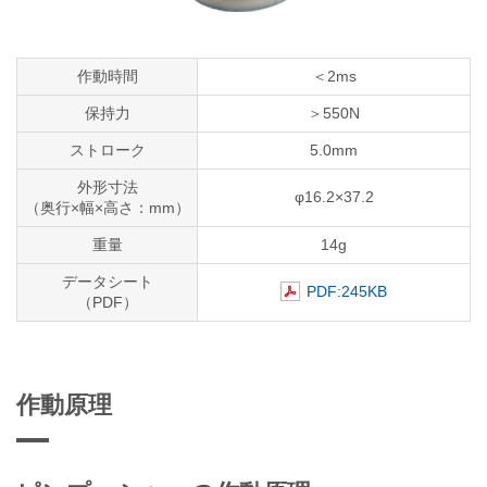
作動時間
＜2ms
保持力
＞550N
ストローク
5.0mm
外形寸法
φ16.2×37.2
（奥行×幅×高さ：mm）
重量
14g
データシート
PDF:245KB
（PDF）
作動原理