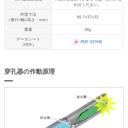
わせください。
外形寸法
66.7×37×22
（奥行×幅×高さ：mm）
重量
38g
データシート
PDF:337KB
（PDF）
穿孔器の作動原理