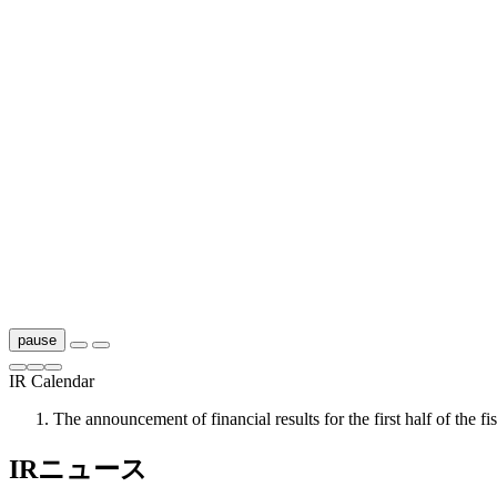
pause
IR Calendar
The announcement of financial results for the first half of th
IRニュース