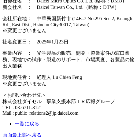
旧会社名 ： Daicel Micro Optics Co. Ltd. (略称：DMO)
新会社名 ： Daicel Taiwan Co., Ltd.（略称：DTW）
会社所在地： 中華民国新竹市 (14F.-7 No.295 Sec.2, Kuangfu
Rd., East Dist., Hsinchu City30017, Taiwan)
※変更ございません
社名変更日： 2025年1月23日
事業内容 ： 光学製品の販売、開発・協業案件の窓口業
務、現地での試作・製造のサポート、市場調査、各製品の輸
出入業務
現地責任者： 経理人 Lu Chien Feng
※変更ございません
＜お問い合わせ先＞
株式会社ダイセル 事業支援本部ＩＲ広報グループ
TEL : 03-6711-8121
Mail : public_relations2@jp.daicel.com
一覧に戻る
画面最上部へ戻る