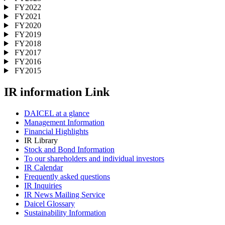
FY2022
FY2021
FY2020
FY2019
FY2018
FY2017
FY2016
FY2015
IR information Link
DAICEL at a glance
Management Information
Financial Highlights
IR Library
Stock and Bond Information
To our shareholders and individual investors
IR Calendar
Frequently asked questions
IR Inquiries
IR News Mailing Service
Daicel Glossary
Sustainability Information