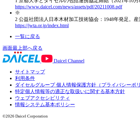
1 京都大学とダイセルの包括連携協定締結（2021年10月
https://www.daicel.com/news/assets/pdf/20211008.pdf
※
2 公益社団法人日本木材加工技術協会：1948年発足。
https://jwta.or.jp/index.html
一覧に戻る
画面最上部へ戻る
Daicel Channel
サイトマップ
利用条件
ダイセルグループ 個人情報保護方針（プライバシーポ
特定個人情報等の適正な取扱いに関する基本方針
ウェブアクセシビリティ
情報システム基本ポリシー
©2026 Daicel Corporation