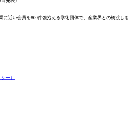
8日発表）
産業に近い会員を800件強抱える学術団体で、産業界との橋渡し
リシー）