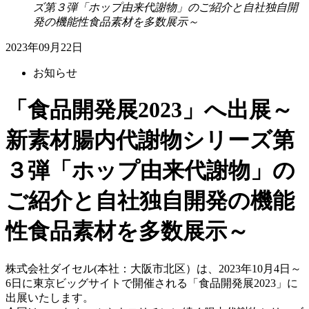
ズ第３弾「ホップ由来代謝物」のご紹介と自社独自開
発の機能性食品素材を多数展示～
2023年09月22日
お知らせ
「食品開発展2023」へ出展～
新素材腸内代謝物シリーズ第
３弾「ホップ由来代謝物」の
ご紹介と自社独自開発の機能
性食品素材を多数展示～
株式会社ダイセル
(
本社：大阪市北区）は、
2023
年
10
月
4
日～
6
日に東京ビッグサイトで開催される「食品開発展
2023
」に
出展いたします。