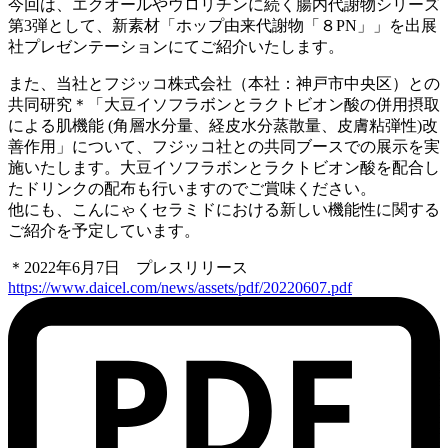
今回は、エクオールやウロリチンに続く腸内代謝物シリーズ
第
3
弾として、新素材「ホップ由来代謝物「８
PN
」」を出展
社プレゼンテーションにてご紹介いたします。
また、当社とフジッコ株式会社（本社：神戸市中央区）との
共同研究＊「大豆イソフラボンとラクトビオン酸の併用摂取
による肌機能
(
角層水分量、経皮水分蒸散量、皮膚粘弾性
)
改
善作用」について、フジッコ社との共同ブースでの展示を実
施いたします。大豆イソフラボンとラクトビオン酸を配合し
たドリンクの配布も行いますのでご賞味ください。
他にも、こんにゃくセラミドにおける新しい機能性に関する
ご紹介を予定しています。
＊2022年6月7日 プレスリリース
https://www.daicel.com/news/assets/pdf/20220607.pdf