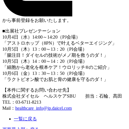
から事前登録をお願いたします。
■出展社プレゼンテーション
10月
4
日（水）14:00～
14:20
（
PJ
会場）
「アストロホップ（
8PN
）で叶えるベターエイジング」
10
月
5
日（木）
13
：
00
～
13
：
20
（
PI
会場）
「腸注目！ダイセルの技術がメノ期を救うのダ！」
10月
5
日（木）
14
：
00
～
14
：
20
（
PJ
会場）
「細胞から⽼化を根本ケア！ウロリッチ®のご紹介」
10
月
6
日（金）
13
：
30
～
13
：
50
（
PJ
会場）
「ラクトビオン酸でお肌と骨の健康を守るのダ！」
【本件に関するお問い合わせ先】
株式会社ダイセル ヘルスケアSBU 担当：石輪、髙田
TEL：03-6711-8213
Mail：
healthcare_info@jp.daicel.com
一覧に戻る