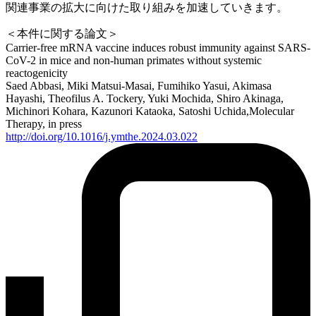
関連事業の拡大に向けた取り組みを加速していきます。
＜本件に関する論文＞
Carrier-free mRNA vaccine induces robust immunity against SARS-
CoV-2 in mice and non-human primates without systemic
reactogenicity
Saed Abbasi, Miki Matsui-Masai, Fumihiko Yasui, Akimasa
Hayashi, Theofilus A. Tockery, Yuki Mochida, Shiro Akinaga,
Michinori Kohara, Kazunori Kataoka, Satoshi Uchida,Molecular
Therapy, in press
http://doi.org/10.1016/j.ymthe.2024.03.022