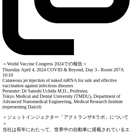
＜World Vaccine Congress 2024での報告＞
Thursday April 4, 2024 COVID & Beyond, Day 3 - Room 207A
10:10
Cutaneous jet injection of naked mRNA for safe and effective
vaccination against infectious diseases
Presenter: Dr Satoshi Uchida M.D., Professor,
Tokyo Medical and Dental University (TMDU), Department of
Advanced Nanomedical Engineering, Medical Research Institute
(representing Daicel)
＜ジェットインジェクター「アクトランザ®ラボ」について
＞
当社は長年にわたって、世界中の自動車に搭載されているエ