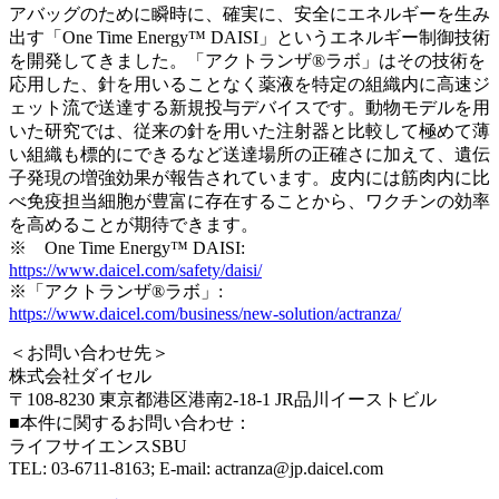
アバッグのために瞬時に、確実に、安全にエネルギーを生み
出す「One Time Energy™ DAISI」というエネルギー制御技術
を開発してきました。「アクトランザ®ラボ」はその技術を
応用した、針を用いることなく薬液を特定の組織内に高速ジ
ェット流で送達する新規投与デバイスです。動物モデルを用
いた研究では、従来の針を用いた注射器と比較して極めて薄
い組織も標的にできるなど送達場所の正確さに加えて、遺伝
子発現の増強効果が報告されています。皮内には筋肉内に比
べ免疫担当細胞が豊富に存在することから、ワクチンの効率
を高めることが期待できます。
※ One Time Energy™ DAISI:
https://www.daicel.com/safety/daisi/
※「アクトランザ®ラボ」:
https://www.daicel.com/business/new-solution/actranza/
＜お問い合わせ先＞
株式会社ダイセル
〒108-8230 東京都港区港南2-18-1 JR品川イーストビル
■本件に関するお問い合わせ：
ライフサイエンスSBU
TEL: 03-6711-8163; E-mail: actranza@jp.daicel.com