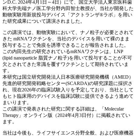
ンD.C. 2024年4月1日～4日）にて、国立大学法人東京医科歯
科大学先端ナノ医工学分野内田智士教授が、当社が開発した
動物実験用新規投与デバイス「アクトランザ®ラボ」を用い
た研究成果について講演されました。
この講演では、動物実験において、ナノ粒子が必要とされて
きた mRNAワクチンを、当社のデバイスを用いて裸のまま
投与することで免疫を誘導できることが報告されました。
この内田先生の研究されているmRNAワクチンは、LNP
(lipid nanoparticle 脂質ナノ粒子)を用いて投与することが不可
欠とされてきた常識を覆すワクチンとして期待されていま
す。
本研究は国立研究開発法人日本医療研究開発機構（AMED）
先進的研究開発戦略センター(SCARDA)の研究課題に採択さ
れ、現在2026年の臨床試験入りを予定しており、当社として
もヒト臨床用のデバイスを臨床試験に提供できるよう進めて
まいります。
この講演で発表された研究に関する詳細は、「Molecular
Therapy」オンライン版（2024年4⽉3⽇付）に掲載されてい
ます。
当社は今後も、ライフサイエンス分野全般、および医療機器